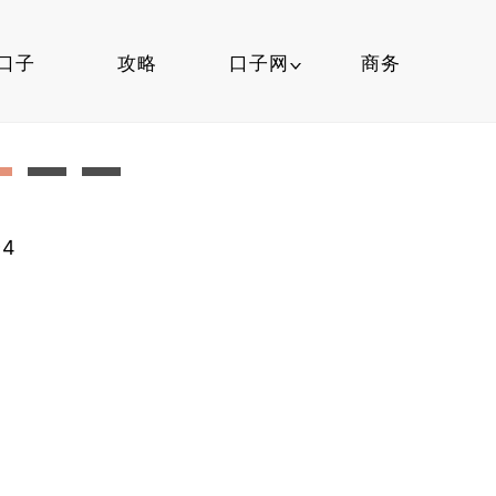
口子
攻略
口子网
商务
口子行情
信用卡
4
口子知识