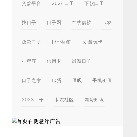
贷款平台
2024口子
下款口子
找口子
口子网
在线借款
卡农
放款口子
[db:标签]
众鑫玩卡
小程序
信用卡
最新口子
口子之家
ID贷
借呗
手机租借
2023口子
卡农社区
网贷知识